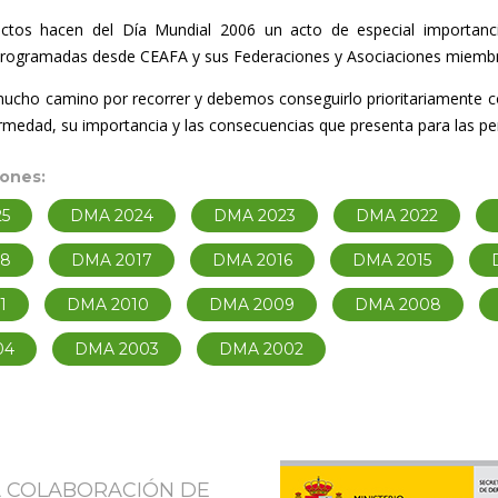
tos hacen del Día Mundial 2006 un acto de especial importancia
 programadas desde CEAFA y sus Federaciones y Asociaciones miemb
cho camino por recorrer y debemos conseguirlo prioritariamente co
rmedad, su importancia y las consecuencias que presenta para las per
iones:
5
DMA 2024
DMA 2023
DMA 2022
18
DMA 2017
DMA 2016
DMA 2015
1
DMA 2010
DMA 2009
DMA 2008
04
DMA 2003
DMA 2002
A COLABORACIÓN DE