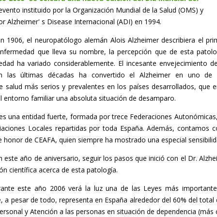
vento instituido por la Organización Mundial de la Salud (OMS) y
or Alzheimer' s Disease Internacional (ADI) en 1994.
 1906, el neuropatólogo alemán Alois Alzheimer describiera el pri
enfermedad que lleva su nombre, la percepción que de esta patolo
iedad ha variado considerablemente. El incesante envejecimiento de
n las últimas décadas ha convertido el Alzheimer en uno de 
 salud más serios y prevalentes en los países desarrollados, que 
l entorno familiar una absoluta situación de desamparo.
s una entidad fuerte, formada por trece Federaciones Autonómicas, 
aciones Locales repartidas por toda España. Además, contamos con
e honor de CEAFA, quien siempre ha mostrado una especial sensibilid
este año de aniversario, seguir los pasos que inició con el Dr. Alzh
ión científica acerca de esta patología.
ante este año 2006 verá la luz una de las Leyes más importantes
e, a pesar de todo, representa en España alrededor del 60% del total
rsonal y Atención a las personas en situación de dependencia (más