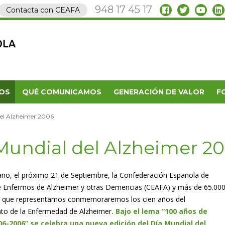
948 17 45 17
Contacta con CEAFA
OS
QUÉ COMUNICAMOS
GENERACIÓN DE VALOR
F
del Alzheimer 2006
Mundial del Alzheimer 2
o, el próximo 21 de Septiembre, la Confederación Española de
e Enfermos de Alzheimer y otras Demencias (CEAFA) y más de 65.00
as que representamos conmemoraremos los cien años del
to de la Enfermedad de Alzheimer
.
Bajo el lema “100 años de
906-2006” se celebra una nueva edición del Día Mundial del