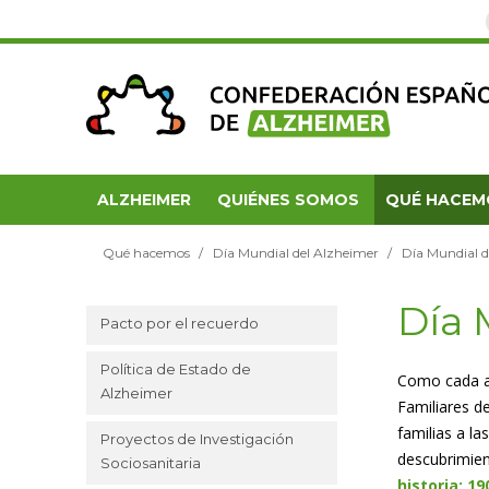
ALZHEIMER
QUIÉNES SOMOS
QUÉ HACEM
Qué hacemos
Día Mundial del Alzheimer
Día Mundial 
Día 
Pacto por el recuerdo
Política de Estado de
Como cada añ
Alzheimer
Familiares d
familias a l
Proyectos de Investigación
descubrimien
Sociosanitaria
historia: 1