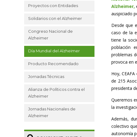
Proyectos con Entidades
Alzheimer
,
e
auspiciado p
Solidarios con el Alzheimer
Desde que en
Congreso Nacional de
caso de la 
Alzheimer
tiene la soc
población e
Día Mundial del Alzheimer
problemas de
provoca en e
Producto Recomendado
Hoy, CEAFA e
Jornadas Técnicas
de 215 Asoci
presidenta d
Alianza de Políticos contra el
Alzheimer
Queremos en 
la investigac
Jornadas Nacionales de
Alzheimer
Además, dur
colectivo qu
autonomía pe