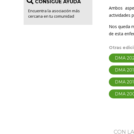
CONSIGUE AYUDA
Ambos aspec
Encuentra la asociación más
actividades
cercana en tu comunidad
Nos queda mu
de esta enfe
Otras edic
DMA 202
DMA 20
DMA 201
DMA 20
CON L