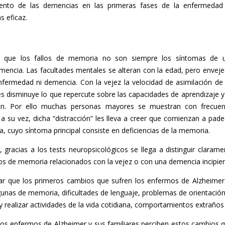
iento de las demencias en las primeras fases de la enfermedad
 eficaz.
e que los fallos de memoria no son siempre los síntomas de 
emencia. Las facultades mentales se
alteran con la edad, pero enveje
fermedad ni demencia. Con la vejez la velocidad de asimilación de 
s disminuye lo que repercute sobre las capacidades de aprendizaje y
n. Por ello muchas personas mayores se muestran con frecuen
, a su vez, dicha “distracción” les lleva a creer que comienzan a pade
, cuyo síntoma principal consiste en deficiencias de la memoria.
 gracias a los tests neuropsicológicos se llega a distinguir clarame
llos de memoria relacionados con la vejez o con una demencia incipien
ar que los primeros cambios que sufren los enfermos de Alzheimer
agunas de memoria, dificultades de lenguaje, problemas de orientación
 y realizar actividades de la vida cotidiana, comportamientos extraños
os enfermos de Alzheimer y sus familiares perciben estos cambios que