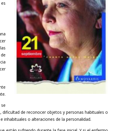
 es
una
cer
las
 de
cia
cer
nte
te.
 se
, dificultad de reconocer objetos y personas habituales o
 e inhabituales o alteraciones de la personalidad.
 están sufriendo durante la fase inicial. Y si el enfermo