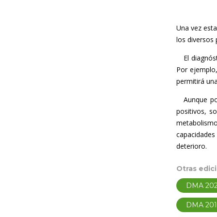
Una vez esta
los diversos
El diagnósti
Por ejemplo,
permitirá un
Aunque por 
positivos, s
metabolismo 
capacidades 
deterioro.
Otras edic
DMA 202
DMA 20