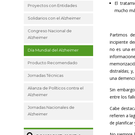
El tratam
Proyectos con Entidades
mucho más
Solidarios con el Alzheimer
Congreso Nacional de
Partimos d
Alzheimer
incipiente d
no es una en
Día Mundial del Alzheimer
informacione
Producto Recomendado
memorizació
distraídas; y
Jornadas Técnicas
una demencia
Alianza de Políticos contra el
Sin embargo,
Alzheimer
entre los fa
Jornadas Nacionales de
Cabe destac
Alzheimer
refieren a l
de planificar
No siempre l