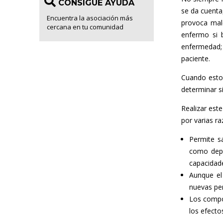
CONSIGUE AYUDA
se da cuenta
Encuentra la asociación más
provoca male
cercana en tu comunidad
enfermo si 
enfermedad; 
paciente.
Cuando estos
determinar s
Reali
zar est
por varias r
Permite s
como depr
capacidad
Aunque el
nuevas per
Los compor
los efecto