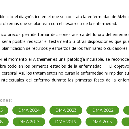
blecido el diagnóstico en el que se constata la enfermedad de Alzh
 problemas que se plantean con el desarrollo de la enfermedad.
co precoz permite tomar decisiones acerca del futuro del enfermo
 sería posible redactar el testamento u otras disposiciones que pue
a planificación de recursos y esfuerzos de los familiares o cuidadores
el momento el Alzheimer es una patología incurable, se reconoce
obre todo en los primeros estadíos de la enfermedad. El objetivo d
cerebral. Así, los tratamientos no curan la enfermedad ni impiden su
intelectuales del enfermo durante las primeras fases de la enfer
iones:
5
DMA 2024
DMA 2023
DMA 2022
18
DMA 2017
DMA 2016
DMA 2015