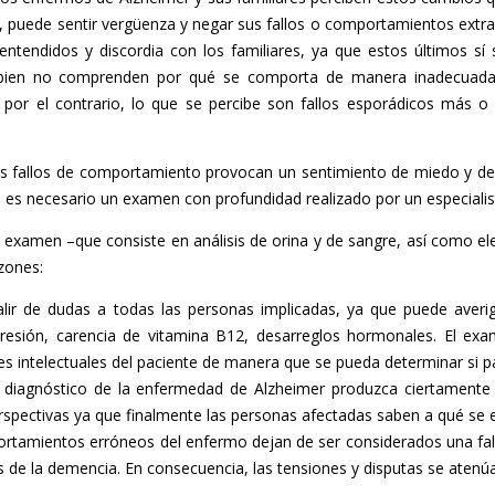
, puede sentir vergüenza y negar sus fallos o comportamientos extra
ntendidos y discordia con los familiares, ya que estos últimos sí
bien no comprenden por qué se comporta de manera inadecuada. Y
por el contrario, lo que se percibe son fallos esporádicos más o
 fallos de comportamiento provocan un sentimiento de miedo y de 
i es necesario un examen con profundidad realizado por un especialis
e examen –que consiste en análisis de orina y de sangre, así como el
azones:
alir de dudas a todas las personas implicadas, ya que puede ave
esión, carencia de vitamina B12, desarreglos hormonales. El exam
es intelectuales del paciente de manera que se pueda determinar si
 diagnóstic
o de la enfermedad de Alzheimer produzca ciertamente 
spectivas ya que finalmente las personas afectadas saben a qué se 
tamientos erróneos del enfermo dejan de ser considerados una falta
s de la demencia. En consecuencia, las tensiones y disputas se atenú