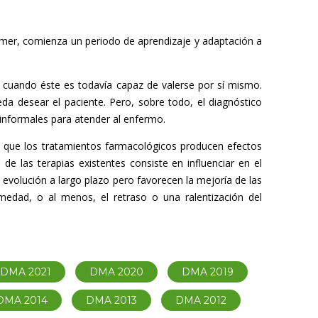
eimer, comienza un periodo de aprend
izaje y adaptación a
 cuando éste es todavía capaz de valerse por sí mismo.
da desear el paciente. Pero, sobre todo, el diagnóstico
 informales para atender al enfermo.
 que los tratamientos farmacológicos producen efectos
e las terapias existentes consiste en influenciar en el
 evolución a largo plazo pero favorecen la mejoría de las
medad, o al menos, el retraso o una ralentización del
DMA 2021
DMA 2020
DMA 2019
DMA 2014
DMA 2013
DMA 2012