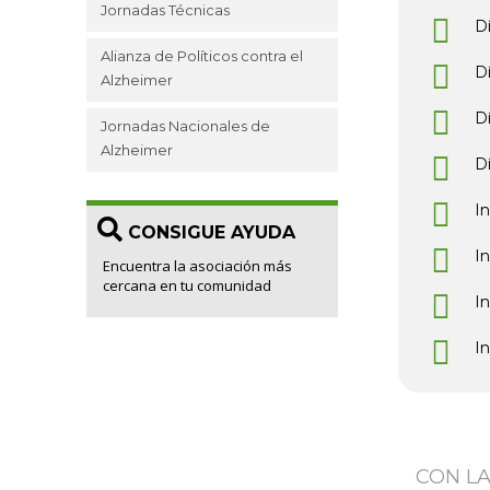
Jornadas Técnicas
D
Alianza de Políticos contra el
D
Alzheimer
D
Jornadas Nacionales de
Alzheimer
D
I
CONSIGUE AYUDA
I
Encuentra la asociación más
cercana en tu comunidad
I
I
CON L