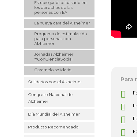
Estudio jurídico basado en
los derechos de las
personas con EA
La nueva cara del Alzheimer
Programa de estimulación
para personas con
Alzheimer
Jornadas Alzheimer
#ConCienciaSocial
Caramelo solidario
Para 
Solidarios con el Alzheimer
F
Congreso Nacional de
Alzheimer
F
Día Mundial del Alzheimer
F
Producto Recomendado
F