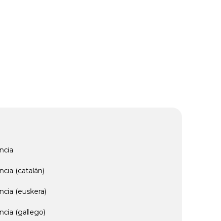
ncia
cia (catalán)
ncia (euskera)
cia (gallego)