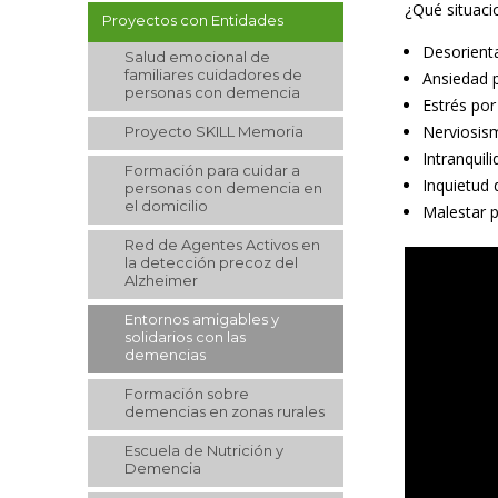
¿Qué situaci
Proyectos con Entidades
Desorienta
Salud emocional de
familiares cuidadores de
Ansiedad p
personas con demencia
Estrés por
Nerviosism
Proyecto SKILL Memoria
Intranquil
Formación para cuidar a
Inquietud
personas con demencia en
el domicilio
Malestar p
Red de Agentes Activos en
la detección precoz del
Alzheimer
Entornos amigables y
solidarios con las
demencias
Formación sobre
demencias en zonas rurales
Escuela de Nutrición y
Demencia