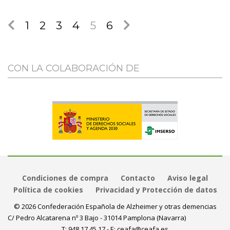
1
2
3
4
5
6
CON LA COLABORACIÓN DE
Condiciones de compra
Contacto
Aviso legal
Política de cookies
Privacidad y Protección de datos
© 2026 Confederación Española de Alzheimer y otras demencias
C/ Pedro Alcatarena nº 3 Bajo - 31014 Pamplona (Navarra)
T:
948 17 45 17
- E:
ceafa@ceafa.es