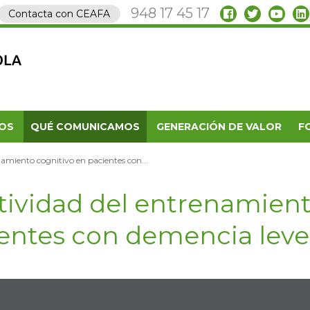
948 17 45 17
Contacta con CEAFA
OS
QUÉ COMUNICAMOS
GENERACIÓN DE VALOR
F
namiento cognitivo en pacientes con...
tividad del entrenamient
entes con demencia lev