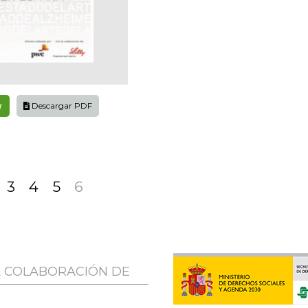
r
Descargar PDF
3
4
5
6
A COLABORACIÓN DE