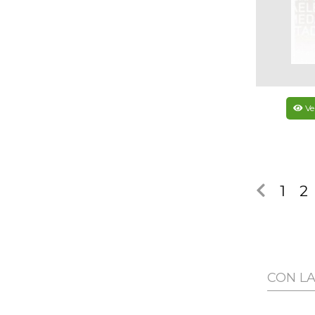
Ve
1
2
CON L