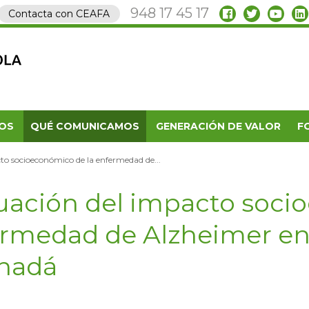
948 17 45 17
Contacta con CEAFA
OS
QUÉ COMUNICAMOS
GENERACIÓN DE VALOR
F
to socioeconómico de la enfermedad de...
uación del impacto soci
rmedad de Alzheimer en
nadá