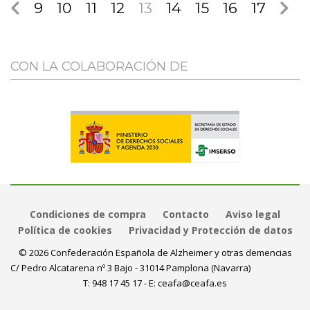
9
10
11
12
13
14
15
16
17
CON LA COLABORACIÓN DE
Condiciones de compra
Contacto
Aviso legal
Política de cookies
Privacidad y Protección de datos
© 2026 Confederación Española de Alzheimer y otras demencias
C/ Pedro Alcatarena nº 3 Bajo - 31014 Pamplona (Navarra)
T:
948 17 45 17
- E:
ceafa@ceafa.es