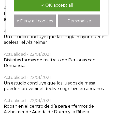
✓ OK, accept all
Actualidad
25/01/2021
Descubren un nuevo síntoma que podría indicar la
aparición del Alzheimer
x Deny all cookies
Personalize
Actualidad
25/01/2021
Un estudio concluye que la cirugía mayor puede
acelerar el Alzheimer
Actualidad
22/01/2021
Distintas formas de maltrato en Personas con
Demencias
Actualidad
22/01/2021
Un estudio concluye que los juegos de mesa
pueden prevenir el declive cognitivo en ancianos
Actualidad
22/01/2021
Roban en el centro de día para enfermos de
Alzheimer de Aranda de Duero y la Ribera