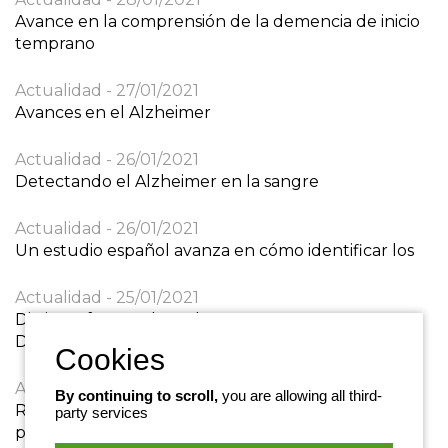
Avance en la comprensión de la demencia de inicio
temprano
Actualidad
27/01/2021
Avances en el Alzheimer
Actualidad
26/01/2021
Detectando el Alzheimer en la sangre
Actualidad
26/01/2021
Un estudio español avanza en cómo identificar los
Actualidad
25/01/2021
Distintas formas de maltrato en Personas con
Demencias
Actualidad
25/01/2021
By continuing to scroll,
you are allowing all third-
Recordar y emocionarse para sobrevivir a la
party services
pandemia