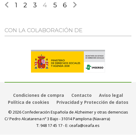
1
2
3
4
5
6
CON LA COLABORACIÓN DE
Condiciones de compra
Contacto
Aviso legal
Política de cookies
Privacidad y Protección de datos
© 2026 Confederación Española de Alzheimer y otras demencias
C/ Pedro Alcatarena nº 3 Bajo - 31014 Pamplona (Navarra)
T:
948 17 45 17
- E:
ceafa@ceafa.es