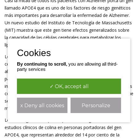
Casi la mitad de todos los pacientes con Alzheimer porta un gen
llamado APOE4 que es uno de los factores de riesgo genéticos
más importantes para desarrollar la enfermedad de Alzheimer.
Un nuevo estudio del Instituto de Tecnología de Massachusetts
(MIT) muestra que este gen tiene efectos generalizados sobre
la capacidad de las células cerebrales para metabolizar los
lípidos y responder al estrés.
Los investigadores encontraron en estudios de células
cerebrales humanas y células de levadura, que el gen APOE4
By continuing to scroll,
you are allowing all third-
party services
altera significativamente la capacidad de las células cerebrales
para llevar a cabo sus funciones normales. Y estos mismos
investigadores demostraron que el tratamiento de estas células
✓ OK, accept all
con colina adicional, un suplemento ampliamente disponible que
se considera seguro para el uso humano, podría revertir
x Deny all cookies
Personalize
muchos de estos efectos.
Los investigadores esperan que sus hallazgos conduzcan a
estudios clínicos de colina en personas portadoras del gen
APOE4, que representan alrededor del 14 por ciento de la