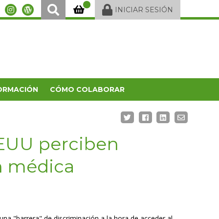
INICIAR SESIÓN
ORMACIÓN
CÓMO COLABORAR
EEUU perciben
n médica
una "barrera" de discriminación a la hora de acceder al