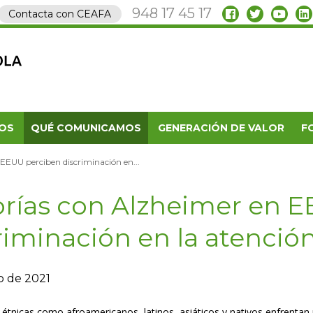
948 17 45 17
Contacta con CEAFA
OS
QUÉ COMUNICAMOS
GENERACIÓN DE VALOR
F
EEUU perciben discriminación en...
rías con Alzheimer en 
riminación en la atenció
o de 2021
 étnicas como afroamericanos, latinos, asiáticos y nativos enfrentan 