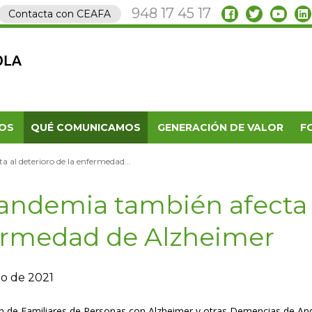
948 17 45 17
Contacta con CEAFA
OS
QUÉ COMUNICAMOS
GENERACIÓN DE VALOR
F
 al deterioro de la enfermedad...
andemia también afecta a
rmedad de Alzheimer
zo de 2021
n de Familiares de Personas con Alzheimer y otras Demencias de Andúj