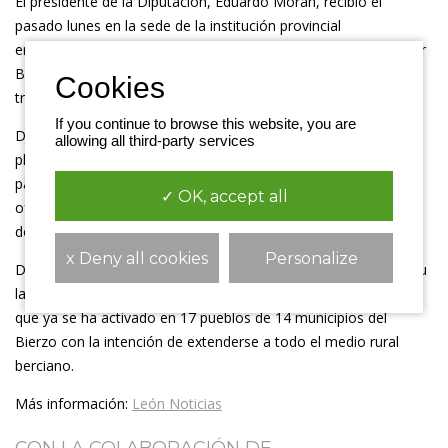
El presidente de la Diputación, Eduardo Morán, recibió el
pasado lunes en la sede de la institución provincial
en Ponferrada a una representación de la Asociación Alzheimer
Bierzo formada por su directora, Ana Pilar Rodríguez, y la
trabajadora social Elena Alfonso.
If you continue to browse this website, you are
Durante la reunión, las integrantes de Alzheimer Bierzo
allowing all third-party services
plantearon una propuesta de colaboración con la Diputación
para llevar a cabo proyectos sociales en el ámbito rural,
✓ OK, accept all
ofreciendo una cartera de servicios destinada a la atención
domiciliaria de las personas mayores.
x Deny all cookies
Personalize
Dichos servicios están recogidos en el proyecto 'Me quedo a tu
lado', una experiencia piloto iniciada durante el confinamiento
que ya se ha activado en 17 pueblos de 14 municipios del
Bierzo con la intención de extenderse a todo el medio rural
berciano.
Más información:
León Noticias
CON LA COLABORACIÓN DE