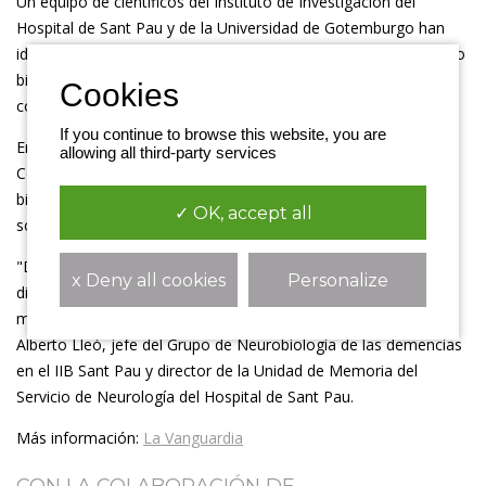
Un equipo de científicos del Instituto de Investigación del
Hospital de Sant Pau y de la Universidad de Gotemburgo han
identificado una proteína en sangre (p-tau 181) que actúa como
biomarcador para detectar el Alzheimer en personas adultas
con síndrome de Down.
If you continue to browse this website, you are
En la investigación, que publica la revista Nature
allowing all third-party services
Communications, han examinado la eficacia de este
biomarcador en un grupo de 400 personas, 366 de las cuales
✓ OK, accept all
son adultos con síndrome de Down.
"Discernir deterioro cognitivo en personas que ya tienen
x Deny all cookies
Personalize
discapacidad intelectual y contar con marcadores biológicos
mejorará nuestra capacidad de diagnóstico", afirma el Dr.
Alberto Lleó, jefe del Grupo de Neurobiología de las demencias
en el IIB Sant Pau y director de la Unidad de Memoria del
Servicio de Neurología del Hospital de Sant Pau.
Más información:
La Vanguardia
CON LA COLABORACIÓN DE