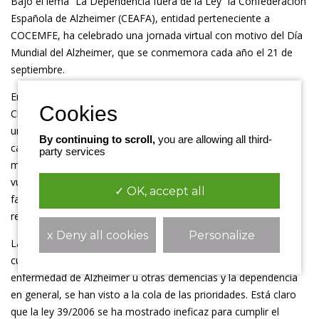
Bajo el lema “La Dependencia fuera de la Ley” la Confederación
Española de Alzheimer (CEAFA), entidad perteneciente a
COCEMFE, ha celebrado una jornada virtual con motivo del Día
Mundial del Alzheimer, que se conmemora cada año el 21 de
septiembre.
En esta jornada virtual, la presidenta de CEAFA,
Cheles Cantabrana, aseguró que la dependencia ha registrado
un exceso de 21.621 muertes por coronavirus en marzo y abril,
By continuing to scroll,
you are allowing all third-
casi la mitad de la sobre mortalidad registrada, “
este dato
party services
muestra que las personas dependientes son especialmente
vulnerables al Covid-19
”. Y añadió que ha habido casi veinte mil
✓ OK, accept all
fallecidos por Covid-19 o con síntomas compatibles en
residencias de personas mayores.
x Deny all cookies
Personalize
La presidenta de CEAFA también criticó que “
el sistema de
cuidados a los mayores, a las personas afectadas por la
enfermedad de Alzheimer u otras demencias y la dependencia
en general, se han visto a la cola de las prioridades. Está claro
que la ley 39/2006 se ha mostrado ineficaz para cumplir el