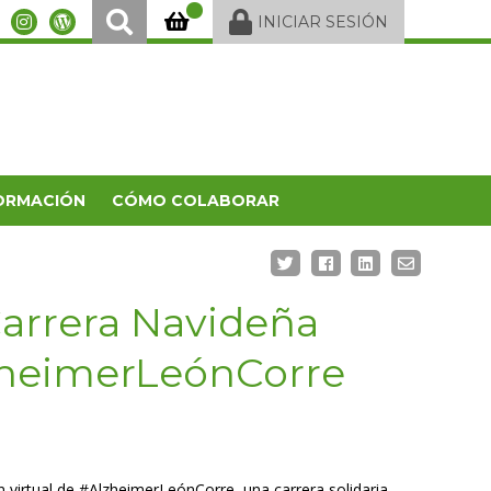
INICIAR SESIÓN
ORMACIÓN
CÓMO COLABORAR
Carrera Navideña
zheimerLeónCorre
 virtual de #AlzheimerLeónCorre, una carrera solidaria