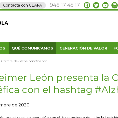
948 17 45 17
Contacta con CEAFA
OS
QUÉ COMUNICAMOS
GENERACIÓN DE VALOR
F
 Carrera Navideña benéfica con...
eimer León presenta la 
fica con el hashtag #Al
iembre de 2020
ón organiza en colaboración con el Ayuntamiento de León la I edición