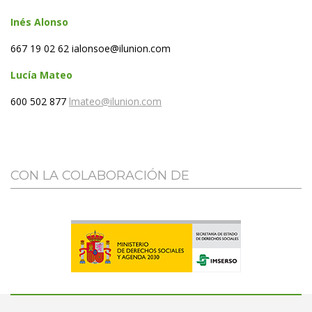
In
é
s Alonso
667 19 02 62 ialonsoe@ilunion.com
Luc
í
a Mateo
600 502 877
lmateo@ilunion.com
CON LA COLABORACIÓN DE