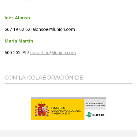
In
é
s Alonso
667 19 02 62 ialonsoe@ilunion.com
Mar
í
a Martin
600 505 797
mmartinc@ilunion.com
CON LA COLABORACIÓN DE