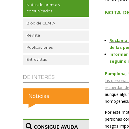
Notas de prensa y
comunicados
NOTA D
Blog de CEAFA
Revista
Reclama u
de las pe
Publicaciones
Informar 
Entrevistas
seguir o
Pamplona, 1
DE INTERÉS
las personas
recuerdan d
aunque algun
Noticias
homogeneizar
Por este mot
personas con
riesgos impor
CONSIGUE AYUDA