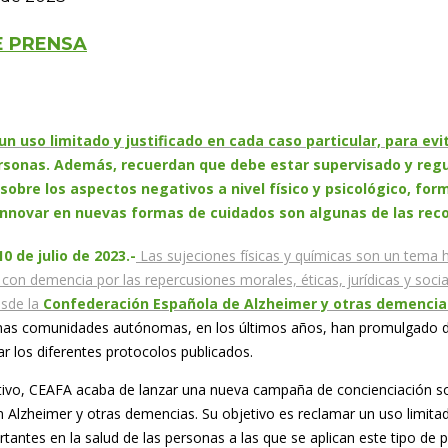
E PRENSA
n uso limitado y justificado en cada caso particular, para ev
rsonas. Además, recuerdan que debe estar supervisado y regu
sobre los aspectos negativos a nivel físico y psicológico, for
 innovar en nuevas formas de cuidados son algunas de las re
0 de julio de 2023.-
Las sujeciones físicas y químicas son un tema h
 con demencia por las repercusiones morales, éticas, jurídicas y soci
esde la
Confederación Española de Alzheimer y otras demencia
as comunidades autónomas, en los últimos años, han promulgado dec
 los diferentes protocolos publicados.
ivo, CEAFA acaba de lanzar una nueva campaña de concienciación sobr
 Alzheimer y otras demencias. Su objetivo es reclamar un uso limitado 
tantes en la salud de las personas a las que se aplican este tipo de 