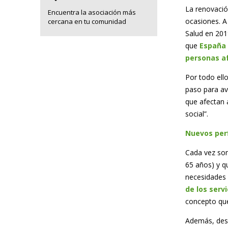
La renovació
Encuentra la asociación más
ocasiones. A 
cercana en tu comunidad
Salud en 201
que
España 
personas a
Por todo ell
paso para av
que afectan 
social”.
Nuevos perf
Cada vez so
65 años) y q
necesidades 
de los serv
concepto que
Además, desd