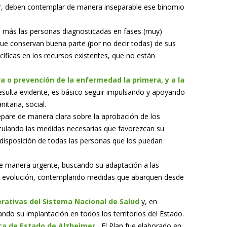
mer, deben contemplar de manera inseparable ese binomio
 más las personas diagnosticadas en fases (muy)
ue conservan buena parte (por no decir todas) de sus
ficas en los recursos existentes, que no están
ra o prevención de la enfermedad la primera, y a la
sulta evidente, es básico seguir impulsando y apoyando
itaria, social.
epare de manera clara sobre la aprobación de los
iculando las medidas necesarias que favorezcan su
a disposición de todas las personas que los puedan
 manera urgente, buscando su adaptación a las
de evolución, contemplando medidas que abarquen desde
ativas del Sistema Nacional de Salud
y, en
ando su implantación en todos los territorios del Estado.
tica de Estado de Alzheimer.
El Plan fue elaborado en