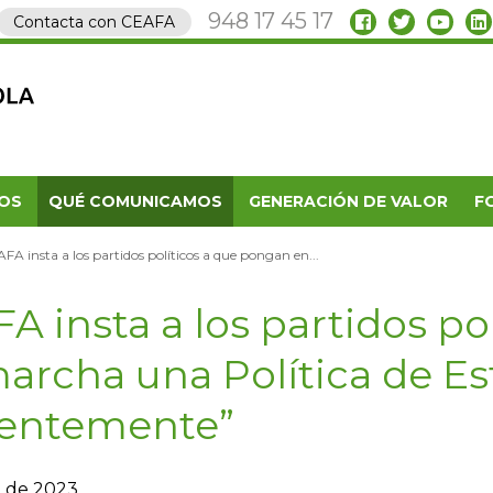
948 17 45 17
Contacta con CEAFA
OS
QUÉ COMUNICAMOS
GENERACIÓN DE VALOR
F
FA insta a los partidos políticos a que pongan en...
A insta a los partidos po
archa una Política de E
gentemente”
o de 2023