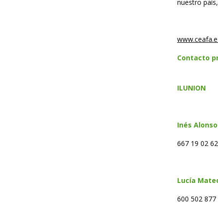
nuestro país
www.ceafa.e
Contacto p
ILUNION
In
é
s 
667 19 02 6
Luc
í
a Mate
600 502 877