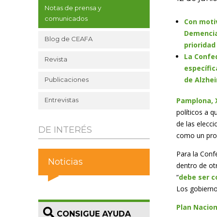
Notas de prensa y
comunicados
Con motiv
Demencia
Blog de CEAFA
prioridad
La Confed
Revista
específic
de Alzhe
Publicaciones
Entrevistas
Pamplona, X
políticos a 
de las elecc
DE INTERÉS
como un prob
Para la Conf
Noticias
dentro de ot
“
debe ser c
Los gobierno
Plan Nacion
CONSIGUE AYUDA