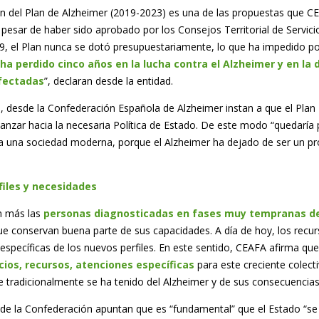
n del Plan de Alzheimer (2019-2023) es una de las propuestas que CEA
pesar de haber sido aprobado por los Consejos Territorial de Servicios
9, el Plan nunca se dotó presupuestariamente, lo que ha impedido pon
ha perdido cinco años en la lucha contra el Alzheimer
y en la 
fectadas
”, declaran desde la entidad.
o, desde la Confederación Española de Alzheimer instan a que el Plan 
anzar hacia la necesaria Política de Estado. De este modo “quedaría 
a una sociedad moderna, porque el Alzheimer ha dejado de ser un pr
iles y necesidades
n más las
personas diagnosticadas en fases muy tempranas d
ue conservan buena parte de sus capacidades. A día de hoy, los recur
específicas de los nuevos perfiles. En este sentido, CEAFA afirma qu
icios, recursos, atenciones específicas
para este creciente colect
 tradicionalmente se ha tenido del Alzheimer y de sus consecuencias 
e la Confederación apuntan que es “fundamental” que el Estado “se 