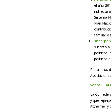
el año 201
indirectam
Sistema Na
Plan Nacio
contribuci
familiar y
Incorpora
suscrito a
políticos, 
políticos 
Por último, 
Asociaciones
Sobre CEAF
La Confedera
y que repres
Alzheimer y 