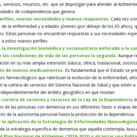
 servicios, recursos, etc. que se dispongan para atender al Alzhei
esidades de codependencia que genera.
erfiles, nuevas necesidades y nuevas respuestas
.
Cada vez son
de la enfermedad y a edades jóvenes (por debajo de los 65 años), q
s. Estas personas no encuentran respuestas a sus necesidades especí
a estos nuevos perfiles.
 la investigación biomédica y sociosanitaria enfocada a la cu
 las condiciones de vida de las personas la segunda.
Aunque re
ación en su más amplia extensión: básica, clínica, traslacional, sociosan
ón de nuevos medicamentos.
Es fundamental que el Estado se pr
os farmacológicos que ralentizan la evolución de la enfermedad, art
en la cartera de servicios del Sistema Nacional de Salud y que estén 
independientemente del ámbito geográfico en que residan.
a
cartera de servicios y recursos de la Ley de la Dependencia
de
es de las personas con demencia en sus diferentes fases o etapas 
ón de la autonomía personal hasta la protección de la dependencia.
 la aplicación de la
Estrategia de Enfermedades Neurodegener
, de la estrategia específica de demencia que aquella contempla, busc
l Plan Nacional de Alzheimer (2019-2023) y alcanzar una Polí