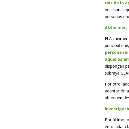
raíz de la 
necesarias q
personas que
Alzheimer, 
El Alzheimer 
principal qu
persona (bi
aquellos ám
dispongan pa
subraya CEA
Por otro lad
adaptación a
abarquen des
Investigaci
Por último, o
enfocada a l