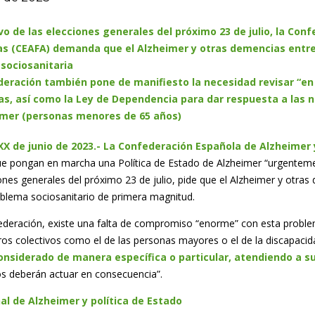
o de las elecciones generales del próximo 23 de julio, la Con
s (CEAFA) demanda que el Alzheimer y otras demencias entren
 sociosanitaria
eración también pone de manifiesto la necesidad revisar “en 
as, así como la Ley de Dependencia para dar respuesta a las 
imer (personas menores de 65 años)
X de junio de 2023.-
La Confederación Española de Alzheimer
que pongan en marcha una Política de Estado de Alzheimer “urgentemen
iones generales del próximo 23 de julio, pide que el Alzheimer y otra
lema sociosanitario de primera magnitud.
ederación, existe una falta de compromiso “enorme” con esta problem
ros colectivos como el de las personas mayores o el de la discapaci
onsiderado de manera específica o particular, atendiendo a su
s deberán actuar en consecuencia”.
al de Alzheimer y política de Estado