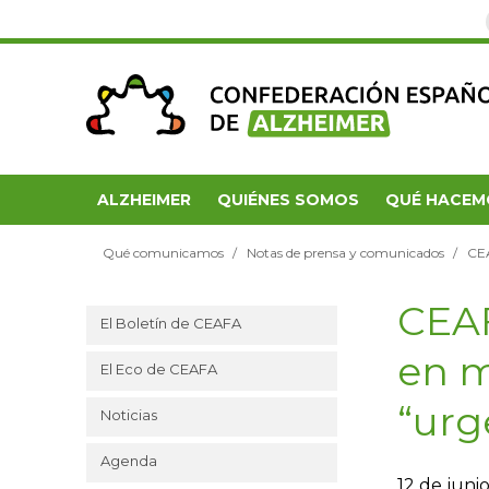
ALZHEIMER
QUIÉNES SOMOS
QUÉ HACEM
Qué comunicamos
Notas de prensa y comunicados
CEA
CEAF
El Boletín de CEAFA
en m
El Eco de CEAFA
“ur
Noticias
Agenda
12 de juni