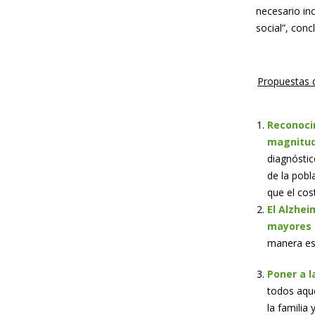
necesario inc
social”, con
Propuestas d
Reconoci
magnitud 
diagnóstic
de la pobl
que el cost
El Alzhei
mayores o
manera esp
Poner a l
todos aque
la familia