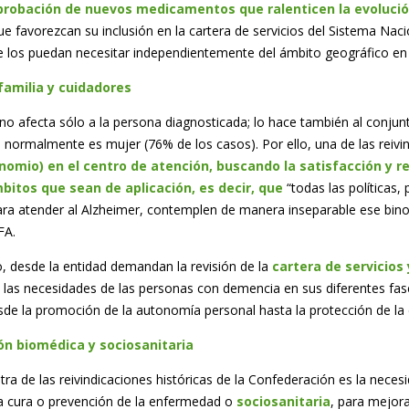
aprobación de nuevos medicamentos que ralenticen la evoluci
ue favorezcan su inclusión en la cartera de servicios del Sistema Naci
 los puedan necesitar independientemente del ámbito geográfico en 
familia y cuidadores
no afecta sólo a la persona diagnosticada; lo hace también al conjunto
e, normalmente es mujer (76% de los casos). Por ello, una de las reiv
nomio) en el centro de atención, buscando la satisfacción y r
bitos que sean de aplicación, es decir, que
“todas las políticas,
ra atender al Alzheimer, contemplen de manera inseparable ese bin
FA.
o, desde la entidad demandan la revisión de la
cartera de servicios
 las necesidades de las personas con demencia en sus diferentes f
de la promoción de la autonomía personal hasta la protección de la
ón biomédica y sociosanitaria
tra de las reivindicaciones históricas de la Confederación es la nece
a cura o prevención de la enfermedad o
sociosanitaria
, para mejora