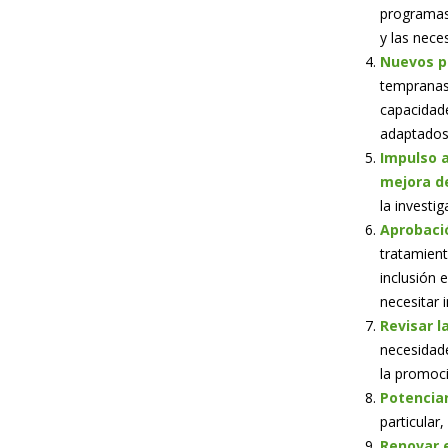
programas,
y las nec
Nuevos p
tempranas 
capacidade
adaptados 
Impulso a
mejora de
la investig
Aprobaci
tratamient
inclusión 
necesitar 
Revisar l
necesidad
la promoci
Potenciar
particular
Renovar e