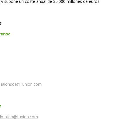
, y supone un coste anual de 35.000 millones de euros.
s
rensa
Alonso
2
ialonsoe@ilunion.com
o
lmateo@ilunion.com