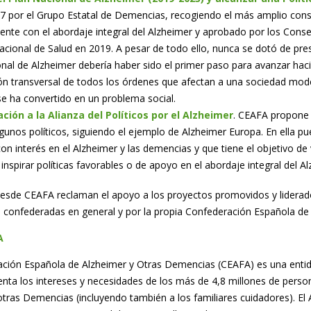
7 por el Grupo Estatal de Demencias, recogiendo el más amplio cons
ente con el abordaje integral del Alzheimer y aprobado por los Consejos
cional de Salud en 2019. A pesar de todo ello, nunca se dotó de pres
nal de Alzheimer debería haber sido el primer paso para avanzar hacia
ón transversal de todos los órdenes que afectan a una sociedad mod
 se ha convertido en un problema social.
ción a la Alianza del Políticos por el Alzheimer
. CEAFA propone r
lgunos políticos, siguiendo el ejemplo de Alzheimer Europa. En ella p
con interés en el Alzheimer y las demencias y que tiene el objetivo de v
e inspirar políticas favorables o de apoyo en el abordaje integral del A
desde CEAFA reclaman el apoyo a los proyectos promovidos y liderados
 confederadas en general y por la propia Confederación Española de A
A
ción Española de Alzheimer y Otras Demencias (CEAFA) es una entid
enta los intereses y necesidades de los más de 4,8 millones de per
otras Demencias (incluyendo también a los familiares cuidadores). E