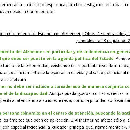
rementar la financiación específica para la investigación en toda su ext
cluyen desde la Confederación.
e la Confederación Española de Alzheimer y Otras Demencias dirigidas
generales de 23 de julio de 
miento del Alzheimer en particular y de la demencia en gener
que debe ser puesto en la agenda política del Estado
. Aunque
o tardío de la enfermedad, existiendo un importante nivel de infra di
ación, del incremento de la esperanza de vida y al saldo poblacional n
e se triplicará.
mer no debe ser incluido o considerado de manera conjunta co
 el de la discapacidad
. Aunque pueda guardar con ellos ciertas 
ecífica, atendiendo a su idiosincrasia, como la prioridad sociosanitar
a persona (binomio) en el centro de atención, buscando la sat
llos ámbitos que sean de aplicación. El Alzheimer no afecta sólo a l
 y, con especial incidencia, al cuidador principal que, normalmente (76