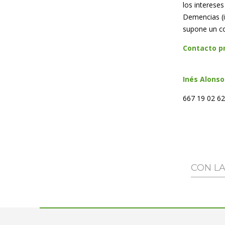
los interese
Demencias (i
supone un co
Contacto p
In
é
s Alonso
667 19 02 6
CON L