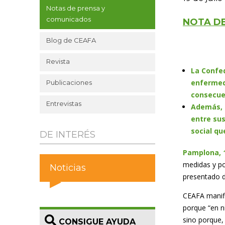
Notas de prensa y
comunicados
NOTA D
Blog de CEAFA
Revista
La Confe
enfermeda
Publicaciones
consecue
Entrevistas
Además, i
entre su
social qu
DE INTERÉS
Pamplona, 1
medidas y pol
Noticias
presentado d
CEAFA manifi
porque “en n
sino porque,
CONSIGUE AYUDA