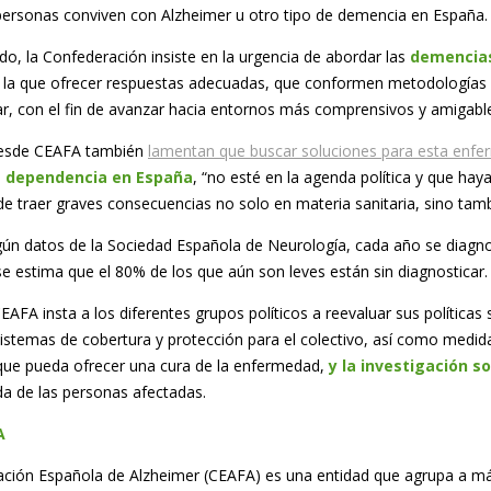
personas conviven con Alzheimer u otro tipo de demencia en España.
do, la Confederación insiste en la urgencia de abordar las
demencias
 la que ofrecer respuestas adecuadas, que conformen metodologías y
inar, con el fin de avanzar hacia entornos más comprensivos y amigab
esde CEAFA también
lamentan que buscar soluciones para esta enf
e dependencia en España
, “no esté en la agenda política y que hay
e traer graves consecuencias no solo en materia sanitaria, sino tamb
gún datos de la Sociedad Española de Neurología, cada año se diagno
se estima que el 80% de los que aún son leves están sin diagnosticar.
EAFA insta a los diferentes grupos políticos a reevaluar sus políticas 
istemas de cobertura y protección para el colectivo, así como medida
ue pueda ofrecer una cura de la enfermedad,
y la investigación s
ida de las personas afectadas.
A
ción Española de Alzheimer (CEAFA) es una entidad que agrupa a má