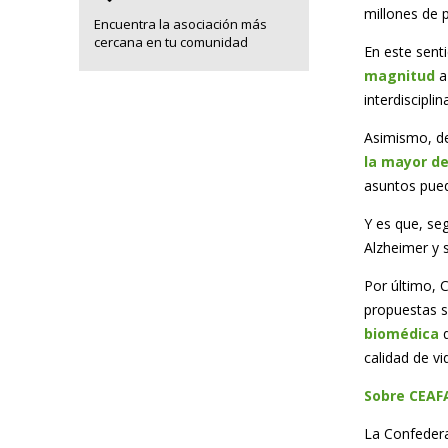
millones de 
Encuentra la asociación más
cercana en tu comunidad
En este senti
magnitud
a
interdiscipl
Asimismo, d
la mayor d
asuntos pued
Y es que, se
Alzheimer y 
Por último, C
propuestas s
biomédica
q
calidad de v
Sobre CEAF
La Confedera