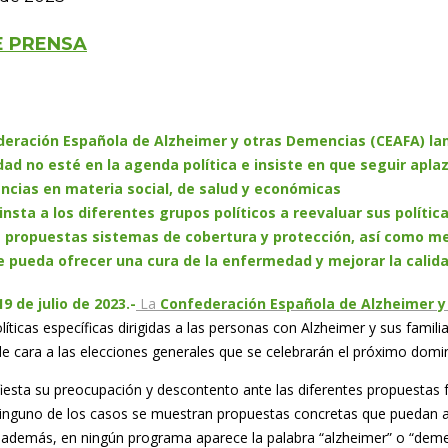
E PRENSA
deración Española de Alzheimer y otras Demencias (CEAFA)
la
d no esté en la agenda política e insiste en que seguir apl
ncias en materia social, de salud y económicas
nsta a los diferentes grupos políticos a reevaluar sus política
s propuestas sistemas de cobertura y protección, así como me
e pueda ofrecer una cura de la enfermedad y mejorar la calida
9 de julio de 2023.-
La
Confederación Española de Alzheimer 
íticas específicas dirigidas a las personas con Alzheimer y sus famili
e cara a las elecciones generales que se celebrarán el próximo domin
esta su preocupación y descontento ante las diferentes propuestas fo
inguno de los casos se muestran propuestas concretas que puedan a
 además, en ningún programa aparece la palabra “alzheimer” o “demen